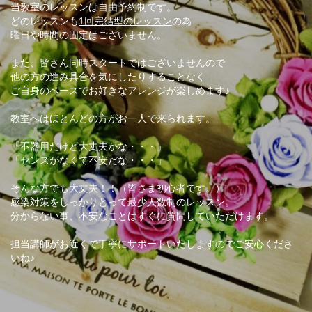
当教室のレッスンは自由予約制です。
どのレッスンも
1回完結型のレッスン
の為
曜日や時間の固定はございません。
また、皆さん同時スタートではございませんので
他の方の進み具合を気にしたりすることなく
ご自身のペースでお好きなアレンジが楽しめます♪
教室へはほとんどの方がお一人で来られます。
「不器用だけど大丈夫かな・・・」
「センスがなくて不安だな・・・」
そんな方でも大丈夫！！（皆さま初心者です。）
感染対策をしっかりとって最少人数制のレッスン。
分からない事、不安なことはすぐに質問していただけます。
担当講師がお近くで丁寧にサポートいたしますのでご安心くださ
いね♪